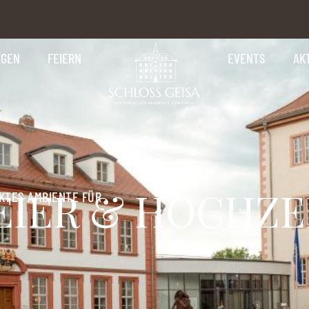
AGEN
FEIERN
EVENTS
AK
EIER & HOCHZE
KTES AMBIENTE FÜR